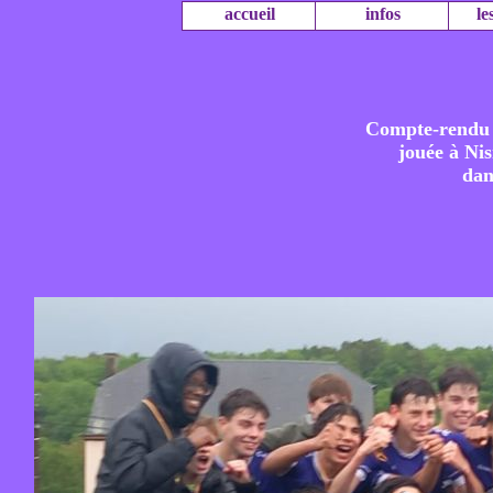
accueil
infos
le
Compte-rendu d
jouée à Ni
dan